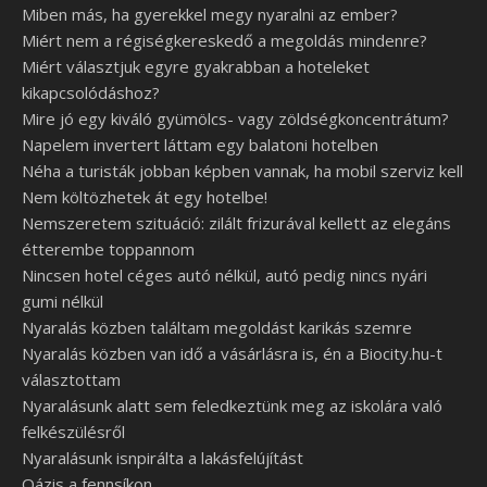
Miben más, ha gyerekkel megy nyaralni az ember?
Miért nem a régiségkereskedő a megoldás mindenre?
Miért választjuk egyre gyakrabban a hoteleket
kikapcsolódáshoz?
Mire jó egy kiváló gyümölcs- vagy zöldségkoncentrátum?
Napelem invertert láttam egy balatoni hotelben
Néha a turisták jobban képben vannak, ha mobil szerviz kell
Nem költözhetek át egy hotelbe!
Nemszeretem szituáció: zilált frizurával kellett az elegáns
étterembe toppannom
Nincsen hotel céges autó nélkül, autó pedig nincs nyári
gumi nélkül
Nyaralás közben találtam megoldást karikás szemre
Nyaralás közben van idő a vásárlásra is, én a Biocity.hu-t
választottam
Nyaralásunk alatt sem feledkeztünk meg az iskolára való
felkészülésről
Nyaralásunk isnpirálta a lakásfelújítást
Oázis a fennsíkon