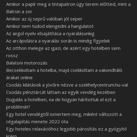
Amikor a papír meg a tintapatron úgy terem előtted, mint a
Balcsin a sör
Amikor az új seprű valóban jól seper
Amikor nem tudod elengedni a hangulatot
Az angol nyelv elsajátítása a nyaralásunkig
Az arcápolásra a nyaralás során is mindig figyelek
Az otthon melege az igazi, de azért egy hotelben sem
rossz
Balatoni motorozás
Becsekkoltam a hotelba, majd csekkoltam a vakondháló
árakat online
Csodás kilátások a jövőre nézve a szekhelycentrum.hu-val
Csodás pénztárcát láttam az egyik vendég kezében
Dugulás a hotelben, na de hogyan hárítottuk el ezt a
problémát?
Egy hotel vendégtől ismertem meg, miként változott a
cégalapítás menete 2022 óta
Egy hoteles relaxációhoz legjobb párosítás ez a gyógyító
krém