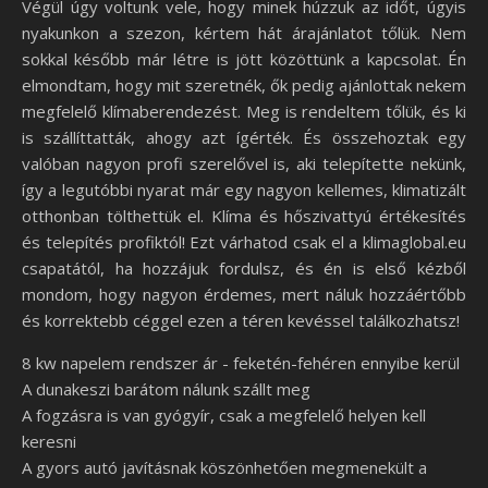
Végül úgy voltunk vele, hogy minek húzzuk az időt, úgyis
nyakunkon a szezon, kértem hát árajánlatot tőlük. Nem
sokkal később már létre is jött közöttünk a kapcsolat. Én
elmondtam, hogy mit szeretnék, ők pedig ajánlottak nekem
megfelelő klímaberendezést. Meg is rendeltem tőlük, és ki
is szállíttatták, ahogy azt ígérték. És összehoztak egy
valóban nagyon profi szerelővel is, aki telepítette nekünk,
így a legutóbbi nyarat már egy nagyon kellemes, klimatizált
otthonban tölthettük el. Klíma és hőszivattyú értékesítés
és telepítés profiktól! Ezt várhatod csak el a klimaglobal.eu
csapatától, ha hozzájuk fordulsz, és én is első kézből
mondom, hogy nagyon érdemes, mert náluk hozzáértőbb
és korrektebb céggel ezen a téren kevéssel találkozhatsz!
8 kw napelem rendszer ár - feketén-fehéren ennyibe kerül
A dunakeszi barátom nálunk szállt meg
A fogzásra is van gyógyír, csak a megfelelő helyen kell
keresni
A gyors autó javításnak köszönhetően megmenekült a