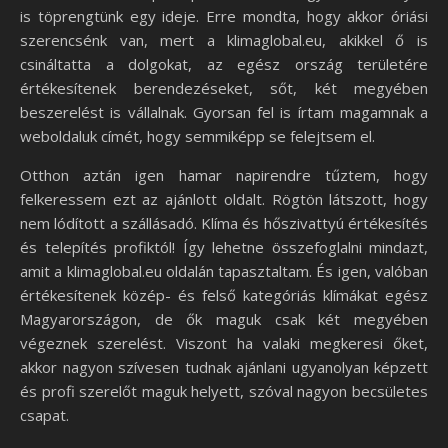
is töprengtünk egy ideje. Erre mondta, hogy akkor óriási
szerencsénk van, mert a klimaglobal.eu, akikkel ő is
csináltatta a dolgokat, az egész ország területére
értékesítenek berendezéseket, sőt, két megyében
beszerelést is vállalnak. Gyorsan fel is írtam magamnak a
weboldaluk címét, hogy semmiképp se felejtsem el.
Otthon aztán igen hamar napirendre tűztem, hogy
felkeressem ezt az ajánlott oldalt. Rögtön látszott, hogy
nem lódított a szállásadó. Klíma és hőszivattyú értékesítés
és telepítés profiktól! Így lehetne összefoglalni mindazt,
amit a klimaglobal.eu oldalán tapasztaltam. És igen, valóban
értékesítenek közép- és felső kategóriás klímákat egész
Magyarországon, de ők maguk csak két megyében
végeznek szerelést. Viszont ha valaki megkeresi őket,
akkor nagyon szívesen tudnak ajánlani ugyanolyan képzett
és profi szerelőt maguk helyett, szóval nagyon becsületes
csapat.