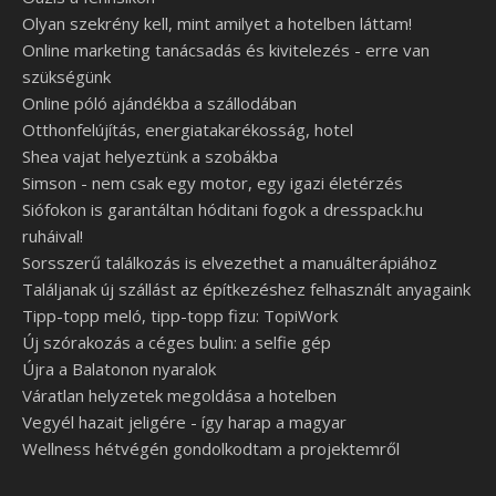
Olyan szekrény kell, mint amilyet a hotelben láttam!
Online marketing tanácsadás és kivitelezés - erre van
szükségünk
Online póló ajándékba a szállodában
Otthonfelújítás, energiatakarékosság, hotel
Shea vajat helyeztünk a szobákba
Simson - nem csak egy motor, egy igazi életérzés
Siófokon is garantáltan hóditani fogok a dresspack.hu
ruháival!
Sorsszerű találkozás is elvezethet a manuálterápiához
Találjanak új szállást az építkezéshez felhasznált anyagaink
Tipp-topp meló, tipp-topp fizu: TopiWork
Új szórakozás a céges bulin: a selfie gép
Újra a Balatonon nyaralok
Váratlan helyzetek megoldása a hotelben
Vegyél hazait jeligére - így harap a magyar
Wellness hétvégén gondolkodtam a projektemről