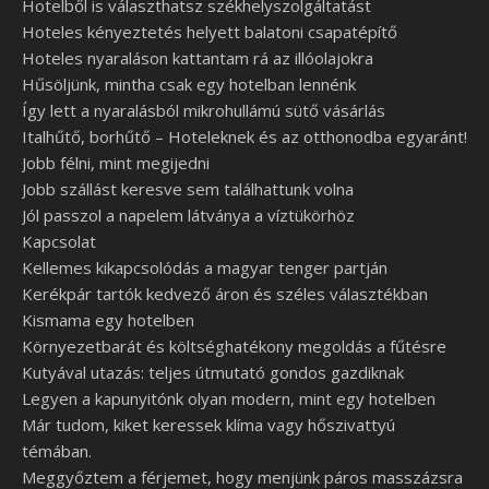
Hotelből is választhatsz székhelyszolgáltatást
Hoteles kényeztetés helyett balatoni csapatépítő
Hoteles nyaraláson kattantam rá az illóolajokra
Hűsöljünk, mintha csak egy hotelban lennénk
Így lett a nyaralásból mikrohullámú sütő vásárlás
Italhűtő, borhűtő – Hoteleknek és az otthonodba egyaránt!
Jobb félni, mint megijedni
Jobb szállást keresve sem találhattunk volna
Jól passzol a napelem látványa a víztükörhöz
Kapcsolat
Kellemes kikapcsolódás a magyar tenger partján
Kerékpár tartók kedvező áron és széles választékban
Kismama egy hotelben
Környezetbarát és költséghatékony megoldás a fűtésre
Kutyával utazás: teljes útmutató gondos gazdiknak
Legyen a kapunyitónk olyan modern, mint egy hotelben
Már tudom, kiket keressek klíma vagy hőszivattyú
témában.
Meggyőztem a férjemet, hogy menjünk páros masszázsra