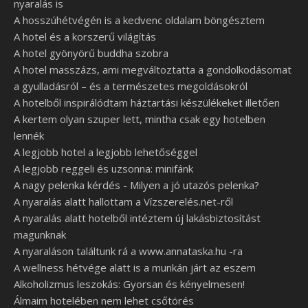
nyaralás is
A hosszúhétvégén is a kedvenc oldalam böngésztem
A hotel és a korszerű világítás
A hotel gyönyörű buddha szobra
A hotel masszázs, ami megváltoztatta a gondolkodásomat
a gyulladásról – és a természetes megoldásokról
A hotelből inspirálódtam háztartási készülékeket illetően
A kertem olyan szuper lett, mintha csak egy hotelben
lennék
A legjobb hotel a legjobb lehetőséggel
A legjobb reggeli és uzsonna: minifánk
A nagy pelenka kérdés - Milyen a jó utazós pelenka?
A nyaralás alatt hallottam a Vízszerelés.net-ről
A nyaralás alatt hotelből intéztem új lakásbiztosítást
magunknak
A nyaraláson találtunk rá a www.annataska.hu -ra
A wellness hétvége alatt is a munkán járt az eszem
Alkoholizmus leszokás: Gyorsan és kényelmesen!
Álmaim hotelében nem lehet csőtörés