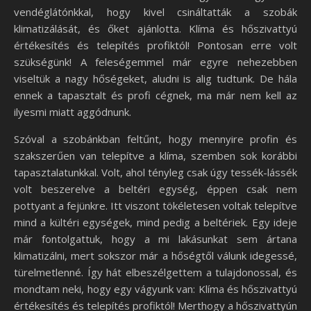
vendéglátónkkal, hogy kivel csináltatták a szobák
klimatizálását, és őket ajánlotta. Klíma és hőszivattyú
értékesítés és telepítés profiktól! Pontosan erre volt
szükségünk! A feleségemmel már egyre nehezebben
viseltük a nagy hőségeket, aludni is alig tudtunk. De hála
ennek a tapasztalt és profi cégnek, ma már nem kell az
ilyesmi miatt aggódnunk.
Szóval a szobánkban feltűnt, hogy mennyire profin és
szakszerűen van telepítve a klíma, szemben sok korábbi
tapasztalatunkkal. Volt, ahol tényleg csak úgy tessék-lássék
volt beszerelve a beltéri egység, éppen csak nem
pottyant a fejünkre. Itt viszont tökéletesen voltak telepítve
mind a kültéri egységek, mind pedig a beltériek. Egy ideje
már fontolgattuk, hogy a mi lakásunkat sem ártana
klimatizálni, mert sokszor már a hőségtől válunk idegessé,
türelmetlenné. Így hát elbeszélgettem a tulajdonossal, és
mondtam neki, hogy egy vágyunk van: Klíma és hőszivattyú
értékesítés és telepítés profiktól! Merthogy a hőszivattyún