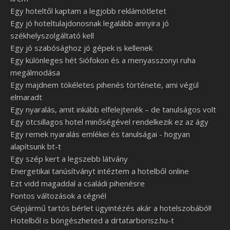
Egy hoteltől kaptam a legjobb reklámötletet
Egy jó hoteltulajdonosnak legalább annyira jó
székhelyszolgáltató kell
Egy jó szabósághoz jó gépek is kellenek
Egy különleges hét Siófokon és a menyasszonyi ruha
megálmodása
Egy majdnem tökéletes pihenés története, ami végül
elmaradt
Egy nyaralás, amit inkább elfelejtenék – de tanulságos volt
Egy ötcsillagos hotel minőségével rendelkezik ez az ágy
Egy remek nyaralás emlékei és tanulságai - hogyan
alapítsunk bt-t
Egy szép kert a legszebb látvány
Energetikai tanúsítványt intéztem a hotelből online
Ezt vidd magaddal a családi pihenésre
Fontos változások a cégnél
Gépjármű tartós bérlet ügyintézés akár a hotelszobából!
Hotelből is böngészheted a drtatarborisz.hu-t