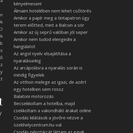
 a
kényelmesen!
Álmaim hotelében nem lehet csőtörés
on
Amikor a papír meg a tintapatron úgy
ók
terem előtted, mint a Balcsin a sör
RO
Amikor az új seprű valóban jól seper
ek
Amikor nem tudod elengedni a
bb
hangulatot
es
Az angol nyelv elsajátítása a
lő
nyaralásunkig
az
Az arcápolásra a nyaralás során is
gy
mindig figyelek
tt
Az otthon melege az igazi, de azért
egy hotelben sem rossz
Balatoni motorozás
tepito-
Becsekkoltam a hotelba, majd
csekkoltam a vakondháló árakat online
/
Csodás kilátások a jövőre nézve a
szekhelycentrum.hu-val
Csodás pénztárcát láttam az egyik