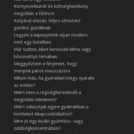
Környezetbarát és költséghatékony
megoldás a fűtésre
Kutyával utazás: teljes útmutató
gondos gazdiknak
Legyen a kapunyitónk olyan modern,
mint egy hotelben
Már tudom, kiket keressek klíma vagy
hőszivattyú témában.
Meggyőztem a férjemet, hogy
menjünk páros masszázsra
Miben más, ha gyerekkel megy nyaralni
az ember?
Miért nem a régiségkereskedő a
megoldás mindenre?
Miért választjuk egyre gyakrabban a
hoteleket kikapcsolódáshoz?
Mire jó egy kiváló gyümölcs- vagy
zöldségkoncentrátum?