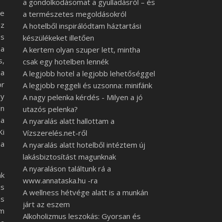
a gondolkodásomat a gyulladásról – és
te
a természetes megoldásokról
az
A hotelből inspirálódtam háztartási
os
készülékeket illetően
 a
A kertem olyan szuper lett, mintha
s,
csak egy hotelben lennék
 a
A legjobb hotel a legjobb lehetőséggel
ör
A legjobb reggeli és uzsonna: minifánk
gy
A nagy pelenka kérdés - Milyen a jó
én
utazós pelenka?
 a
A nyaralás alatt hallottam a
Ki
Vízszerelés.net-ről
 a
A nyaralás alatt hotelből intéztem új
lakásbiztosítást magunknak
A nyaraláson találtunk rá a
nk
www.annataska.hu -ra
is
A wellness hétvége alatt is a munkán
as
járt az eszem
em
Alkoholizmus leszokás: Gyorsan és