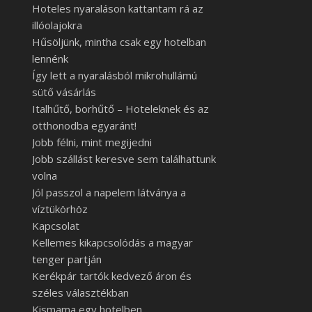
Hoteles nyaraláson kattantam rá az
illóolajokra
Hűsöljünk, mintha csak egy hotelban
lennénk
Így lett a nyaralásból mikrohullámú
sütő vásárlás
Italhűtő, borhűtő – Hoteleknek és az
otthonodba egyaránt!
Jobb félni, mint megijedni
Jobb szállást keresve sem találhattunk
volna
Jól passzol a napelem látványa a
víztükörhöz
Kapcsolat
Kellemes kikapcsolódás a magyar
tenger partján
Kerékpár tartók kedvező áron és
széles választékban
Kismama egy hotelben