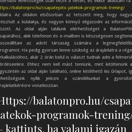
lternatív lehetőségek után nézni a neten, és ekkor akadtam rá
ttps://balatonpro.hu/csapatepito-jatekok-programok-trening/
ldalra. Az oldalon elsősorban az tetszett meg, hogy nagy
etisztult a külalakja, és nagyon könnyű eligazodni az informáci
özött. Az oldal alján találunk elérhetőséget a BalatonP
sapatához, akik telefonon és e-mailben is készségesen segíten
sszeállítani az adott társaság számára a legmegfelelő
rogramot. Ha pedig gyorsan lenne szükség az árajánlatra a cég
rkalkulációhoz, akár 2 órán belül is választ tudnak adni a felmerü
érdéseinkre. Ehhez nem kell mást tennünk, mint kitöltenünk 
gyszintén az oldal alján található, online kitölthető kis űrlapot, í
ehetőségünk nyílik jelezni a szándékunkat a gyorsíto
rajánlatkérésre vonatkozóan.
Https://balatonpro.hu/csapa
jatekok-programok-trening
– kattints, ha valami igazán