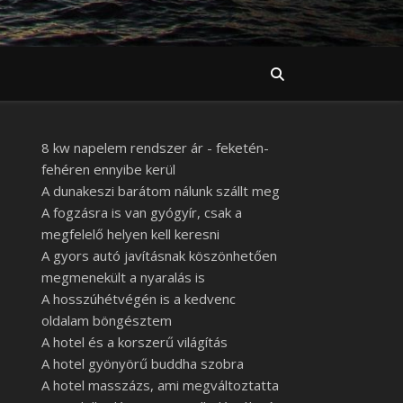
8 kw napelem rendszer ár - feketén-
fehéren ennyibe kerül
A dunakeszi barátom nálunk szállt meg
A fogzásra is van gyógyír, csak a
megfelelő helyen kell keresni
A gyors autó javításnak köszönhetően
megmenekült a nyaralás is
A hosszúhétvégén is a kedvenc
oldalam böngésztem
A hotel és a korszerű világítás
A hotel gyönyörű buddha szobra
A hotel masszázs, ami megváltoztatta