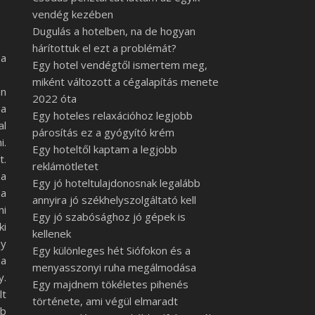
vendég kezében
Dugulás a hotelben, na de hogyan
hárítottuk el ezt a problémát?
 a
Egy hotel vendégtől ismertem meg,
miként változott a cégalapítás menete
ön
2022 óta
 a
Egy hoteles relaxációhoz legjobb
al
párosítás ez a gyógyító krém
i.
Egy hoteltől kaptam a legjobb
t.
reklámötletet
 a
Egy jó hoteltulajdonosnak legalább
 a
annyira jó székhelyszolgáltató kell
ni
Egy jó szabósághoz jó gépek is
ki
kellenek
gy
Egy különleges hét Siófokon és a
 a
menyasszonyi ruha megálmodása
y.
Egy majdnem tökéletes pihenés
lt
története, ami végül elmaradt
bb