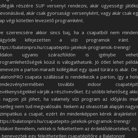
ollégák részére SUP versenyt rendezni, akár ügyességi játék
evonásával, akár csak gyorsasági versenyként, vagy akár csak e
ap végi kötetlen levezető programként.
e szerencsére akkor sincs baj, ha a csapatból nem minden
vágyódik kifejezetten a vízi programok iránt. 
ttps://balatonpro.hu/csapatepito-jatekok-programok-trening/
oldalon ugyanis szárazföldön is igénybe vehet
rogramlehetőségek közül is válogathatunk. Jó ötlet lehet példá
enevezni a parton maradt kollégákat egy quad túrára is akár. De
alatonPRO csapata szállással is rendelkezik a parton, így a hot
rendezvénytermében további indoor csapatépít
evékenységekkel várják a résztvevőket. Ez utóbbi lehetőség akk
s nagyon jól jöhet, ha valamely vízi program az időjárás mia
setleg nem tud megvalósulni. Nekem az olvasottak alapján nagy
zimpatikus a csapat, ezért én mindenképpen kérek árajánlatot
ttps://balatonpro.hu/csapatepito-jatekok-programok-trening/
ldalon! Remélem, nektek is felkeltettem az érdeklődéseteket, és 
s beneveztek egy felejthetetlen csapatépítőre a Balatonon!