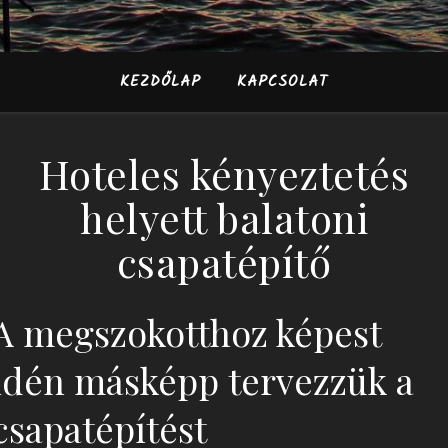
KEZDŐLAP
KAPCSOLAT
Hoteles kényeztetés
helyett balatoni
csapatépítő
A megszokotthoz képest
idén másképp tervezzük a
csapatépítést