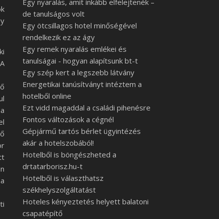
Egy nyaralás, amit inkább elfelejtenék –
ok
de tanulságos volt
gy
Egy ötcsillagos hotel minőségével
rendelkezik ez az ágy
Egy remek nyaralás emlékei és
ki
tanulságai - hogyan alapítsunk bt-t
A
Egy szép kert a legszebb látvány
Energetikai tanúsítványt intéztem a
ő
hotelből online
ul
Ezt vidd magaddal a családi pihenésre
 a
Fontos változások a cégnél
el
Gépjármű tartós bérlet ügyintézés
ő
akár a hotelszobából!
or
Hotelből is böngészheted a
tt
drtatarborisz.hu-t
on
Hotelből is választhatsz
 a
székhelyszolgáltatást
Hoteles kényeztetés helyett balatoni
ti
csapatépítő