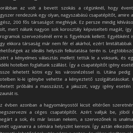
orábban az volt a bevett szokás a cégünknél, hogy éven
gyszer rendezünk egy olyan, nagyszabású csapatépítőt, amire 
gész, 200 fős társaságot meghívjuk. Ez persze mindig kihívás
olt, mert nálunk nagyon sok korosztály képviselteti magát, így
rogramok szervezésénél erre is figyelnünk kellett. Egyébként i
gy ekkora társaság már nem fér el akárhol, ezért limitáltabbak
ehetőségek az ideális helyszín felkutatása terén is. Legtöbbsz
zért a kényelmes választás mellett tettük le a voksunk, és e
idéki hotelben foglaltunk szállást. Így a csapatépítőt igény eset
ssze lehetett kötni egy kis városnézéssel is. Utána pedig
otelben ki-ki igénybe vehette a kényeztető szolgáltatásokat. 
ehetett próbálni a masszázst, a jakuzzit, vagy igény esetén
zaunát is.
z évben azonban a hagyományostól kicsit eltérően szeretné
egszervezni a céges csapatépítőt. Azért valljuk be, jóból 
egárt a sok, és már lassan nekem, a szervezőnek is unalm
smét ugyanarra a sémára helyszínt keresni. Így aztán elkezdt