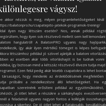
különlegesre vágysz!
e akkor nézzük is meg, milyen programlehetőségeket kínál
ttps://balatonpro.hu/csapatepito-jatekok-programok-trening/
ldal ilyen nagy létszám esetén? Nos, annak például rögt
egörültem, hogy ilyen sok résztvevő mellett sem kell lemondani
alatoni hangulatról! A BalatonPRO ugyanis nagy hajóparkk
endelkezik, így akár ilyen mértékű tömeget is képes befogadn
kkora létszámhoz például jó szívvel ajánlják a balatoni vitorlázás
bben az esetben akár több vitorláshajót is be tudnak vonni
átékba, így biztosan mind a kétszáz résztvevő élvezni tudja majd
rogramot. Ezen felül pedig akár kisebb csapatokra is lehet bonta
 társaságot, hogy mindenki az érdeklődésének megfelelően 
udja próbálni a rendelkezésre álló lehetőségeket. Ha e
sapatban szeretnénk erősíteni például az együttműködést,
ohéziót, jó ötlet lehet a részükre a sárkányhajós evezőversen
nnél a feladatnál ugyanis nagyon fontos a kollégák összehango
ozgása a sikerhez. De jó ötlet lehet a fiatalosabb, bevállalósa