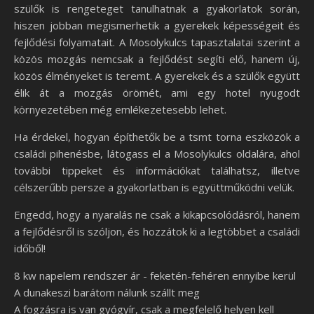
szülők is rengeteget tanulhatnak a gyakorlatok során,
hiszen jobban megismerhetik a gyerekek képességeit és
fejlődési folyamatait. A Mosolykulcs tapasztalatai szerint a
közös mozgás nemcsak a fejlődést segíti elő, hanem új,
közös élményeket is teremt. A gyerekek és a szülők együtt
élik át a mozgás örömét, ami egy hotel nyugodt
környezetében még emlékezetesebb lehet.
Ha érdekel, hogyan építhetők be a tsmt torna eszközök a
családi pihenésbe, látogass el a Mosolykulcs oldalára, ahol
további tippeket és információkat találhatsz, illetve
célszerűbb persze a gyakorlatban is együttműködni velük.
Engedd, hogy a nyaralás ne csak a kikapcsolódásról, hanem
a fejlődésről is szóljon, és hozzátok ki a legtöbbet a családi
időből!
8 kw napelem rendszer ár - feketén-fehéren ennyibe kerül
A dunakeszi barátom nálunk szállt meg
A fogzásra is van gyógyír, csak a megfelelő helyen kell