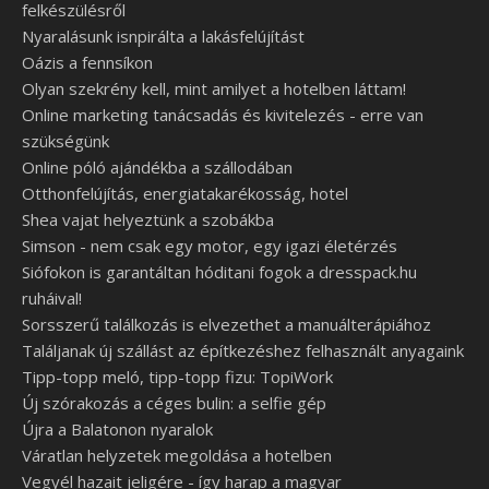
felkészülésről
Nyaralásunk isnpirálta a lakásfelújítást
Oázis a fennsíkon
Olyan szekrény kell, mint amilyet a hotelben láttam!
Online marketing tanácsadás és kivitelezés - erre van
szükségünk
Online póló ajándékba a szállodában
Otthonfelújítás, energiatakarékosság, hotel
Shea vajat helyeztünk a szobákba
Simson - nem csak egy motor, egy igazi életérzés
Siófokon is garantáltan hóditani fogok a dresspack.hu
ruháival!
Sorsszerű találkozás is elvezethet a manuálterápiához
Találjanak új szállást az építkezéshez felhasznált anyagaink
Tipp-topp meló, tipp-topp fizu: TopiWork
Új szórakozás a céges bulin: a selfie gép
Újra a Balatonon nyaralok
Váratlan helyzetek megoldása a hotelben
Vegyél hazait jeligére - így harap a magyar