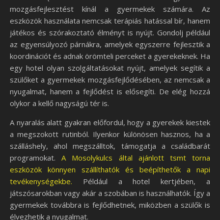
mozgásfejlesztést kínál a gyermekek számára. Az
eszközök használata nemcsak terápiás hatással bír, hanem
játékos és szórakoztató élményt is nyújt. Gondolj például
az egyensúlyozó párnákra, amelyek egyszerre fejlesztik a
koordinációt és adnak örömteli perceket a gyerekeknek. Ha
egy hotel olyan szolgáltatásokat nyújt, amelyek segítik a
szülőket a gyermekek mozgásfejlődésében, az nemcsak a
nyugalmat, hanem a fejlődést is elősegíti. De elég hozzá
olykor a kellő nagyságú tér is.
A nyaralás alatt gyakran előfordul, hogy a gyerekek kiestek
a megszokott rutinból. Ilyenkor különösen hasznos, ha a
szálláshely, ahol megszálltok, támogatja a családbarát
programokat.
A Mosolykulcs által ajánlott tsmt torna
eszközök könnyen szállíthatók és beépíthetők a napi
tevékenységekbe.
Például a hotel kertjében, a
játszósarokban vagy akár a szobában is használhatók. Így a
gyermekek továbbra is fejlődhetnek, miközben a szülők is
élvezhetik a nyugalmat.