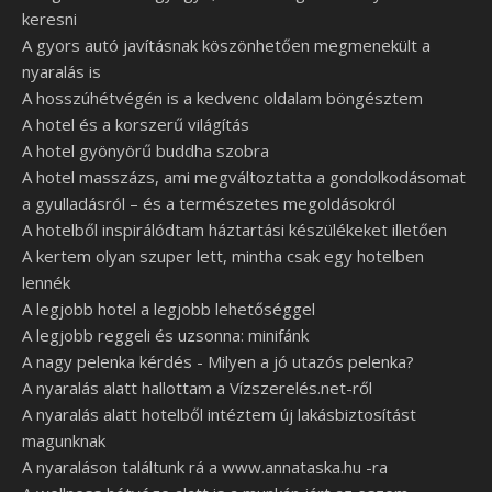
keresni
A gyors autó javításnak köszönhetően megmenekült a
nyaralás is
A hosszúhétvégén is a kedvenc oldalam böngésztem
A hotel és a korszerű világítás
A hotel gyönyörű buddha szobra
A hotel masszázs, ami megváltoztatta a gondolkodásomat
a gyulladásról – és a természetes megoldásokról
A hotelből inspirálódtam háztartási készülékeket illetően
A kertem olyan szuper lett, mintha csak egy hotelben
lennék
A legjobb hotel a legjobb lehetőséggel
A legjobb reggeli és uzsonna: minifánk
A nagy pelenka kérdés - Milyen a jó utazós pelenka?
A nyaralás alatt hallottam a Vízszerelés.net-ről
A nyaralás alatt hotelből intéztem új lakásbiztosítást
magunknak
A nyaraláson találtunk rá a www.annataska.hu -ra