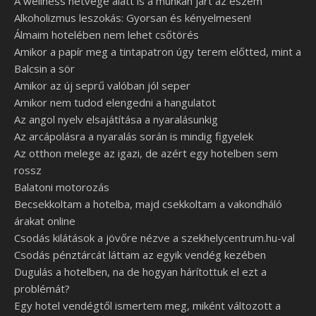
A wellness hétvége alatt is a munkán járt az eszem
Alkoholizmus leszokás: Gyorsan és kényelmesen!
Álmaim hotelében nem lehet csőtörés
Amikor a papír meg a tintapatron úgy terem előtted, mint a
Balcsin a sör
Amikor az új seprű valóban jól seper
Amikor nem tudod elengedni a hangulatot
Az angol nyelv elsajátítása a nyaralásunkig
Az arcápolásra a nyaralás során is mindig figyelek
Az otthon melege az igazi, de azért egy hotelben sem
rossz
Balatoni motorozás
Becsekkoltam a hotelba, majd csekkoltam a vakondháló
árakat online
Csodás kilátások a jövőre nézve a szekhelycentrum.hu-val
Csodás pénztárcát láttam az egyik vendég kezében
Dugulás a hotelben, na de hogyan hárítottuk el ezt a
problémát?
Egy hotel vendégtől ismertem meg, miként változott a