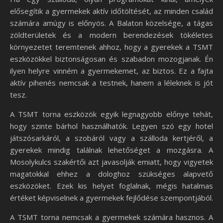
elősegítik a gyermekek aktív időtöltését, az minden család
számára amúgy is előnyös. A Balaton közelsége, a tágas
zöldterületek és a modern berendezések tökéletes
környezetet teremtenek ahhoz, hogy a gyerekek a TSMT
eszközökkel biztonságosan és szabadon mozogjanak. Én
ilyen helyre vinném a gyermekemet, az biztos. Ez a fajta
aktív pihenés nemcsak a testnek, hanem a léleknek is jót
tesz.
A TSMT torna eszközök egyik legnagyobb előnye tehát,
hogy szinte bárhol használhatók. Legyen szó egy hotel
játszósarkáról, a szobáról vagy a szálloda kertjéről, a
gyerekek mindig találnak lehetőséget a mozgásra. A
Mosolykulcs szakértői azt javasolják emiatt, hogy vigyetek
magatokkal ehhez a dologhoz szükséges alapvető
eszközöket. Ezek kis helyet foglalnak, mégis hatalmas
értéket képviselnek a gyermekek fejlődése szempontjából.
A TSMT torna nemcsak a gyermekek számára hasznos. A