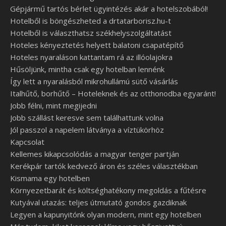
Gépjármű tartós bérlet ügyintézés akár a hotelszobából!
Hotelből is böngészheted a drtatarborisz.hu-t
Hotelből is választhatsz székhelyszolgáltatást
Hoteles kényeztetés helyett balatoni csapatépítő
Hoteles nyaraláson kattantam rá az illóolajokra
Hűsöljünk, mintha csak egy hotelban lennénk
Így lett a nyaralásból mikrohullámú sütő vásárlás
Italhűtő, borhűtő – Hoteleknek és az otthonodba egyaránt!
Jobb félni, mint megijedni
Jobb szállást keresve sem találhattunk volna
Jól passzol a napelem látványa a víztükörhöz
Kapcsolat
Kellemes kikapcsolódás a magyar tenger partján
Kerékpár tartók kedvező áron és széles választékban
Kismama egy hotelben
Környezetbarát és költséghatékony megoldás a fűtésre
Kutyával utazás: teljes útmutató gondos gazdiknak
Legyen a kapunyitónk olyan modern, mint egy hotelben