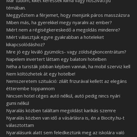
Már tudom, kiket keressek klíma vagy hőszivattyú
témában.
Meggyőztem a férjemet, hogy menjünk páros masszázsra
Miben más, ha gyerekkel megy nyaralni az ember?
Miért nem a régiségkereskedő a megoldás mindenre?
Miért választjuk egyre gyakrabban a hoteleket
kikapcsolódáshoz?
Mire jó egy kiváló gyümölcs- vagy zöldségkoncentrátum?
Napelem invertert láttam egy balatoni hotelben
Néha a turisták jobban képben vannak, ha mobil szerviz kell
Nem költözhetek át egy hotelbe!
Nemszeretem szituáció: zilált frizurával kellett az elegáns
étterembe toppannom
Nincsen hotel céges autó nélkül, autó pedig nincs nyári
gumi nélkül
Nyaralás közben találtam megoldást karikás szemre
Nyaralás közben van idő a vásárlásra is, én a Biocity.hu-t
választottam
Nyaralásunk alatt sem feledkeztünk meg az iskolára való