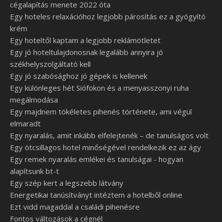
cégalapítás menete 2022 óta
Egy hoteles relaxációhoz legjobb párosítás ez a gyógyító
krém
Egy hoteltől kaptam a legjobb reklámötletet
Egy jó hoteltulajdonosnak legalább annyira jó
székhelyszolgáltató kell
Egy jó szabósághoz jó gépek is kellenek
Egy különleges hét Siófokon és a menyasszonyi ruha
megálmodása
Egy majdnem tökéletes pihenés története, ami végül
elmaradt
Egy nyaralás, amit inkább elfelejtenék – de tanulságos volt
Egy ötcsillagos hotel minőségével rendelkezik ez az ágy
Egy remek nyaralás emlékei és tanulságai - hogyan
alapítsunk bt-t
Egy szép kert a legszebb látvány
Energetikai tanúsítványt intéztem a hotelből online
Ezt vidd magaddal a családi pihenésre
Fontos változások a cégnél