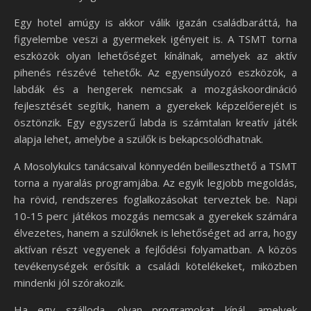
Egy hotel amúgy is akkor válik igazán családbaráttá, ha
figyelembe veszi a gyermekek igényeit is. A TSMT torna
eszközök olyan lehetőséget kínálnak, amelyek az aktív
pihenés részévé tehetők. Az egyensúlyozó eszközök, a
labdák és a hengerek nemcsak a mozgáskoordináció
fejlesztését segítik, hanem a gyerekek képzelőerejét is
ösztönzik. Egy egyszerű labda is számtalan kreatív játék
alapja lehet, amelybe a szülők is bekapcsolódhatnak.
A Mosolykulcs tanácsaival könnyedén beilleszthető a TSMT
torna a nyaralás programjába. Az egyik legjobb megoldás,
ha rövid, rendszeres foglalkozásokat terveztek be. Napi
10-15 perc játékos mozgás nemcsak a gyerekek számára
élvezetes, hanem a szülőknek is lehetőséget ad arra, hogy
aktívan részt vegyenek a fejlődési folyamatban. A közös
tevékenységek erősítik a családi kötelékeket, miközben
mindenki jól szórakozik.
Ha egy szálloda, olyan programokat kínál, amelyek