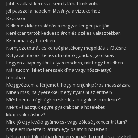
Jobb szállást keresve sem találhattunk volna
Jól passzol a napelem látványa a víztükörhöz
Kapcsolat
Kellemes kikapcsolódás a magyar tenger partján
Kerékpár tartók kedvező áron és széles választékban
Kismama egy hotelben
Környezetbarát és költséghatékony megoldás a fűtésre
Kutyával utazás: teljes útmutató gondos gazdiknak
Legyen a kapunyitónk olyan modern, mint egy hotelben
Már tudom, kiket keressek klíma vagy hőszivattyú
témában.
Meggyőztem a férjemet, hogy menjünk páros masszázsra
Miben más, ha gyerekkel megy nyaralni az ember?
Miért nem a régiségkereskedő a megoldás mindenre?
Miért választjuk egyre gyakrabban a hoteleket
kikapcsolódáshoz?
Mire jó egy kiváló gyümölcs- vagy zöldségkoncentrátum?
Napelem invertert láttam egy balatoni hotelben
Néha a turisták jobban képben vannak, ha mobil szerviz kell