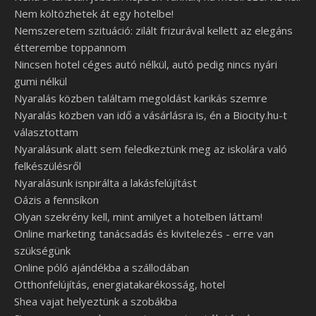
Nem költözhetek át egy hotelbe!
Nemszeretem szituáció: zilált frizurával kellett az elegáns
étterembe toppannom
Nincsen hotel céges autó nélkül, autó pedig nincs nyári
gumi nélkül
Nyaralás közben találtam megoldást karikás szemre
Nyaralás közben van idő a vásárlásra is, én a Biocity.hu-t
választottam
Nyaralásunk alatt sem feledkeztünk meg az iskolára való
felkészülésről
Nyaralásunk isnpirálta a lakásfelújítást
Oázis a fennsíkon
Olyan szekrény kell, mint amilyet a hotelben láttam!
Online marketing tanácsadás és kivitelezés - erre van
szükségünk
Online póló ajándékba a szállodában
Otthonfelújítás, energiatakarékosság, hotel
Shea vajat helyeztünk a szobákba