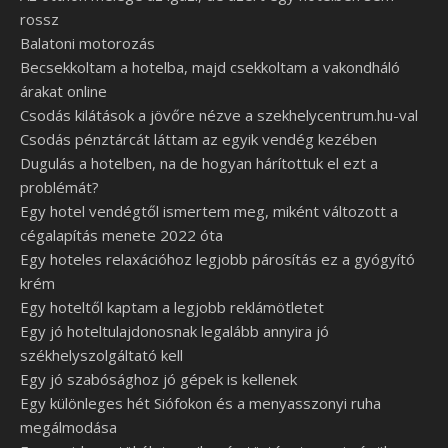
rossz
Balatoni motorozás
Becsekkoltam a hotelba, majd csekkoltam a vakondháló
árakat online
Csodás kilátások a jövőre nézve a szekhelycentrum.hu-val
Csodás pénztárcát láttam az egyik vendég kezében
Dugulás a hotelben, na de hogyan hárítottuk el ezt a
problémát?
Egy hotel vendégtől ismertem meg, miként változott a
cégalapítás menete 2022 óta
Egy hoteles relaxációhoz legjobb párosítás ez a gyógyító
krém
Egy hoteltől kaptam a legjobb reklámötletet
Egy jó hoteltulajdonosnak legalább annyira jó
székhelyszolgáltató kell
Egy jó szabósághoz jó gépek is kellenek
Egy különleges hét Siófokon és a menyasszonyi ruha
megálmodása