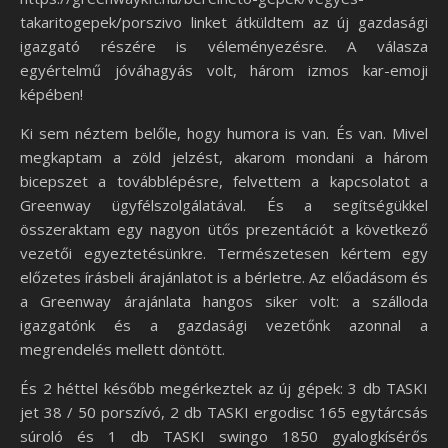
takaritogepek/porszivo linket átküldtem az új gazdasági
igazgató részére is véleményezésre. A válasza
egyértelmű jóváhagyás volt, három izmos kar-emoji
képében!
Ki sem néztem belőle, hogy humora is van. És van. Mivel
megkaptam a zöld jelzést, akarom mondani a három
bicepszet a továbblépésre, felvettem a kapcsolatot a
Greenway ügyfélszolgálatával. És a segítségükkel
összeraktam egy nagyon ütős prezentációt a következő
vezetői egyeztetésünkre. Természetesen kértem egy
előzetes írásbeli árajánlatot is a bérletre. Az előadásom és
a Greenway árajánlata hangos siker volt: a szálloda
igazgatónk és a gazdasági vezetőnk azonnal a
megrendelés mellett döntött.
És 2 héttel később megérkeztek az új gépek: 3 db TASKI
jet 38 / 50 porszívó, 2 db TASKI ergodisc 165 egytárcsás
súroló és 1 db TASKI swingo 1850 gyalogkísérős