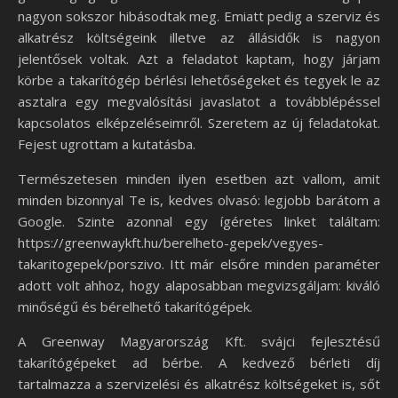
nagyon sokszor hibásodtak meg. Emiatt pedig a szerviz és
alkatrész költségeink illetve az állásidők is nagyon
jelentősek voltak. Azt a feladatot kaptam, hogy járjam
körbe a takarítógép bérlési lehetőségeket és tegyek le az
asztalra egy megvalósítási javaslatot a továbblépéssel
kapcsolatos elképzeléseimről. Szeretem az új feladatokat.
Fejest ugrottam a kutatásba.
Természetesen minden ilyen esetben azt vallom, amit
minden bizonnyal Te is, kedves olvasó: legjobb barátom a
Google. Szinte azonnal egy ígéretes linket találtam:
https://greenwaykft.hu/berelheto-gepek/vegyes-
takaritogepek/porszivo. Itt már elsőre minden paraméter
adott volt ahhoz, hogy alaposabban megvizsgáljam: kiváló
minőségű és bérelhető takarítógépek.
A Greenway Magyarország Kft. svájci fejlesztésű
takarítógépeket ad bérbe. A kedvező bérleti díj
tartalmazza a szervizelési és alkatrész költségeket is, sőt