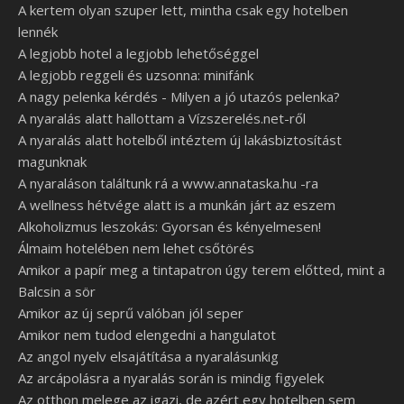
A kertem olyan szuper lett, mintha csak egy hotelben
lennék
A legjobb hotel a legjobb lehetőséggel
A legjobb reggeli és uzsonna: minifánk
A nagy pelenka kérdés - Milyen a jó utazós pelenka?
A nyaralás alatt hallottam a Vízszerelés.net-ről
A nyaralás alatt hotelből intéztem új lakásbiztosítást
magunknak
A nyaraláson találtunk rá a www.annataska.hu -ra
A wellness hétvége alatt is a munkán járt az eszem
Alkoholizmus leszokás: Gyorsan és kényelmesen!
Álmaim hotelében nem lehet csőtörés
Amikor a papír meg a tintapatron úgy terem előtted, mint a
Balcsin a sör
Amikor az új seprű valóban jól seper
Amikor nem tudod elengedni a hangulatot
Az angol nyelv elsajátítása a nyaralásunkig
Az arcápolásra a nyaralás során is mindig figyelek
Az otthon melege az igazi, de azért egy hotelben sem