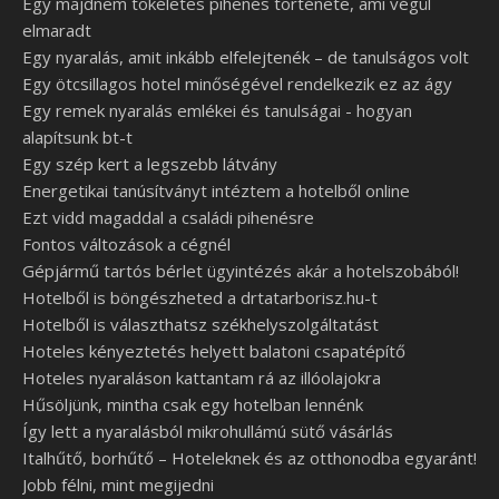
Egy majdnem tökéletes pihenés története, ami végül
elmaradt
Egy nyaralás, amit inkább elfelejtenék – de tanulságos volt
Egy ötcsillagos hotel minőségével rendelkezik ez az ágy
Egy remek nyaralás emlékei és tanulságai - hogyan
alapítsunk bt-t
Egy szép kert a legszebb látvány
Energetikai tanúsítványt intéztem a hotelből online
Ezt vidd magaddal a családi pihenésre
Fontos változások a cégnél
Gépjármű tartós bérlet ügyintézés akár a hotelszobából!
Hotelből is böngészheted a drtatarborisz.hu-t
Hotelből is választhatsz székhelyszolgáltatást
Hoteles kényeztetés helyett balatoni csapatépítő
Hoteles nyaraláson kattantam rá az illóolajokra
Hűsöljünk, mintha csak egy hotelban lennénk
Így lett a nyaralásból mikrohullámú sütő vásárlás
Italhűtő, borhűtő – Hoteleknek és az otthonodba egyaránt!
Jobb félni, mint megijedni