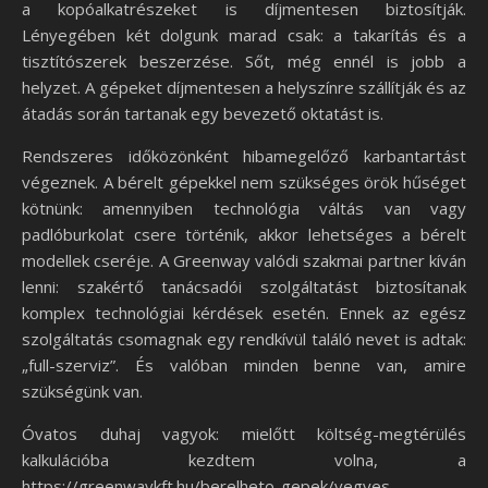
a kopóalkatrészeket is díjmentesen biztosítják.
Lényegében két dolgunk marad csak: a takarítás és a
tisztítószerek beszerzése. Sőt, még ennél is jobb a
helyzet. A gépeket díjmentesen a helyszínre szállítják és az
átadás során tartanak egy bevezető oktatást is.
Rendszeres időközönként hibamegelőző karbantartást
végeznek. A bérelt gépekkel nem szükséges örök hűséget
kötnünk: amennyiben technológia váltás van vagy
padlóburkolat csere történik, akkor lehetséges a bérelt
modellek cseréje. A Greenway valódi szakmai partner kíván
lenni: szakértő tanácsadói szolgáltatást biztosítanak
komplex technológiai kérdések esetén. Ennek az egész
szolgáltatás csomagnak egy rendkívül találó nevet is adtak:
„full-szerviz”. És valóban minden benne van, amire
szükségünk van.
Óvatos duhaj vagyok: mielőtt költség-megtérülés
kalkulációba kezdtem volna, a
https://greenwaykft.hu/berelheto-gepek/vegyes-