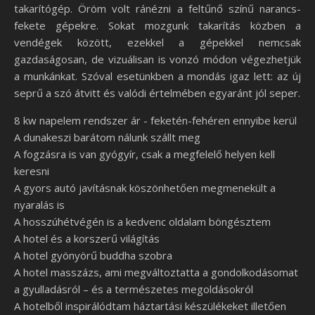
takarítógép. Öröm volt ránézni a feltűnő színű narancs-
fekete gépekre. Sokat mozgunk takarítás közben a
vendégek között, ezekkel a gépekkel nemcsak
gazdaságosan, de vizuálisan is vonzó módon végezhetjük
a munkánkat. Szóval esetünkben a mondás igaz lett: az új
seprű a szó átvitt és valódi értelmében egyaránt jól seper.
8 kw napelem rendszer ár - feketén-fehéren ennyibe kerül
A dunakeszi barátom nálunk szállt meg
A fogzásra is van gyógyír, csak a megfelelő helyen kell
keresni
A gyors autó javításnak köszönhetően megmenekült a
nyaralás is
A hosszúhétvégén is a kedvenc oldalam böngésztem
A hotel és a korszerű világítás
A hotel gyönyörű buddha szobra
A hotel masszázs, ami megváltoztatta a gondolkodásomat
a gyulladásról – és a természetes megoldásokról
A hotelből inspirálódtam háztartási készülékeket illetően