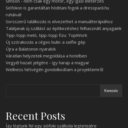
Simson - nem csak egy motor, egy igazi életérzés
Siófokon is garantáltan hóditani fogok a dresspack.hu
ruháival!
Sorsszerű találkozás is elvezethet a manuálterápiához
Találjanak új szállást az építkezéshez felhasznált anyagaink
Tipp-topp meló, tipp-topp fizu: TopiWork
Új szórakozás a céges bulin: a selfie gép
Újra a Balatonon nyaralok
Váratlan helyzetek megoldása a hotelben
Vegyél hazait jeligére - így harap a magyar
Wellness hétvégén gondolkodtam a projektemről
Keresés
Recent Posts
Így lógtunk fel egy siófoki szálloda legtetejére